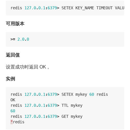
redis
127.0
.
0.1
:
6379
>
SETEX
KEY_NAME
TIMEOUT
VALUE
可用版本
>=
2.0
.
0
返回值
设置成功时返回 OK 。
实例
redis
127.0
.
0.1
:
6379
>
SETEX
mykey
60
redis
OK
redis
127.0
.
0.1
:
6379
>
TTL
mykey
60
redis
127.0
.
0.1
:
6379
>
GET
mykey
"
redis