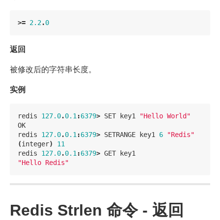
>=
2.2
.
0
返回
被修改后的字符串长度。
实例
redis
127.0
.
0.1
:
6379
>
SET
key1
"Hello World"
OK
redis
127.0
.
0.1
:
6379
>
SETRANGE
key1
6
"Redis"
(
integer
)
11
redis
127.0
.
0.1
:
6379
>
GET
key1
"Hello Redis"
Redis Strlen 命令 - 返回