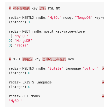
#
对不存在的
key
进行
MSETNX
redis
>
MSETNX
rmdbs
"MySQL"
nosql
"MongoDB"
key
-
val
(
integer
)
1
redis
>
MGET
rmdbs
nosql
key
-
value
-
store
1
)
"MySQL"
2
)
"MongoDB"
3
)
"redis"
#
MSET
的给定
key
当中有已存在的
key
redis
>
MSETNX
rmdbs
"Sqlite"
language
"python"
#
r
(
integer
)
0
redis
>
EXISTS
language
#
(
integer
)
0
redis
>
GET
rmdbs
#
r
"MySQL"