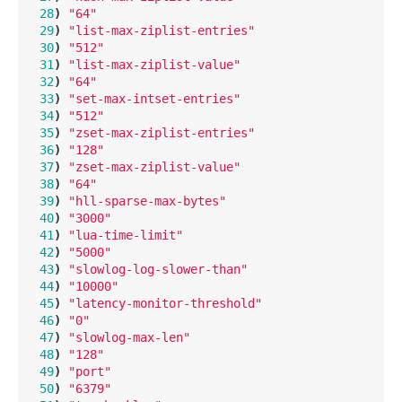
28
)
"64"
29
)
"list-max-ziplist-entries"
30
)
"512"
31
)
"list-max-ziplist-value"
32
)
"64"
33
)
"set-max-intset-entries"
34
)
"512"
35
)
"zset-max-ziplist-entries"
36
)
"128"
37
)
"zset-max-ziplist-value"
38
)
"64"
39
)
"hll-sparse-max-bytes"
40
)
"3000"
41
)
"lua-time-limit"
42
)
"5000"
43
)
"slowlog-log-slower-than"
44
)
"10000"
45
)
"latency-monitor-threshold"
46
)
"0"
47
)
"slowlog-max-len"
48
)
"128"
49
)
"port"
50
)
"6379"