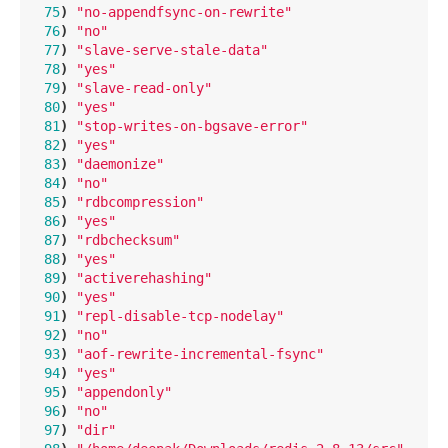
75
)
"no-appendfsync-on-rewrite"
76
)
"no"
77
)
"slave-serve-stale-data"
78
)
"yes"
79
)
"slave-read-only"
80
)
"yes"
81
)
"stop-writes-on-bgsave-error"
82
)
"yes"
83
)
"daemonize"
84
)
"no"
85
)
"rdbcompression"
86
)
"yes"
87
)
"rdbchecksum"
88
)
"yes"
89
)
"activerehashing"
90
)
"yes"
91
)
"repl-disable-tcp-nodelay"
92
)
"no"
93
)
"aof-rewrite-incremental-fsync"
94
)
"yes"
95
)
"appendonly"
96
)
"no"
97
)
"dir"