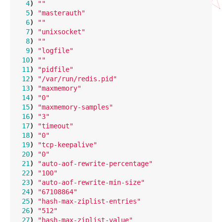
4
)
""
5
)
"masterauth"
6
)
""
7
)
"unixsocket"
8
)
""
9
)
"logfile"
10
)
""
11
)
"pidfile"
12
)
"/var/run/redis.pid"
13
)
"maxmemory"
14
)
"0"
15
)
"maxmemory-samples"
16
)
"3"
17
)
"timeout"
18
)
"0"
19
)
"tcp-keepalive"
20
)
"0"
21
)
"auto-aof-rewrite-percentage"
22
)
"100"
23
)
"auto-aof-rewrite-min-size"
24
)
"67108864"
25
)
"hash-max-ziplist-entries"
26
)
"512"
27
)
"hash-max-ziplist-value"