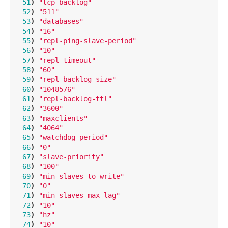
51
)
"tcp-backlog"
52
)
"511"
53
)
"databases"
54
)
"16"
55
)
"repl-ping-slave-period"
56
)
"10"
57
)
"repl-timeout"
58
)
"60"
59
)
"repl-backlog-size"
60
)
"1048576"
61
)
"repl-backlog-ttl"
62
)
"3600"
63
)
"maxclients"
64
)
"4064"
65
)
"watchdog-period"
66
)
"0"
67
)
"slave-priority"
68
)
"100"
69
)
"min-slaves-to-write"
70
)
"0"
71
)
"min-slaves-max-lag"
72
)
"10"
73
)
"hz"
74
)
"10"