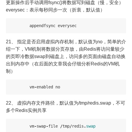
更新操作后手动调用fsync()将数据写到磁盘（慢，安全）
everysec：表示每秒同步一次（折衷，默认值）
appendfsync
everysec
21、 指定是否启用虚拟内存机制，默认值为no，简单的介
绍一下，VM机制将数据分页存放，由Redis将访问量较少
的页即冷数据swap到磁盘上，访问多的页面由磁盘自动换
出到内存中（在后面的文章我会仔细分析Redis的VM机
制）
vm
-
enabled
no
22、 虚拟内存文件路径，默认值为/tmp/redis.swap，不可
多个Redis实例共享
vm
-
swap
-
file
/
tmp
/
redis
.
swap