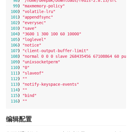
98
)
"/home/deepak/Downloads/redis-2.8.13/src"
99
)
"maxmemory-policy"
100
)
"volatile-lru"
101
)
"appendfsync"
102
)
"everysec"
103
)
"save"
104
)
"3600 1 300 100 60 10000"
105
)
"loglevel"
106
)
"notice"
107
)
"client-output-buffer-limit"
108
)
"normal 0 0 0 slave 268435456 67108864 60 pubs
109
)
"unixsocketperm"
110
)
"0"
111
)
"slaveof"
112
)
""
113
)
"notify-keyspace-events"
114
)
""
115
)
"bind"
116
)
""
编辑配置