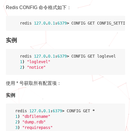
Redis CONFIG 命令格式如下：
redis
127.0
.
0.1
:
6379
>
CONFIG
GET
CONFIG_SETTING
实例
redis
127.0
.
0.1
:
6379
>
CONFIG
GET
loglevel
1
)
"loglevel"
2
)
"notice"
使用 * 号获取所有配置项：
实例
redis
127.0
.
0.1
:
6379
>
CONFIG
GET
*
1
)
"dbfilename"
2
)
"dump.rdb"
3
)
"requirepass"