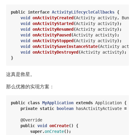
public
interface
ActivityLifecycleCallbacks
{
void
onActivityCreated
(
Activity
activity
,
Bundl
void
onActivityStarted
(
Activity
activity
);
void
onActivityResumed
(
Activity
activity
);
void
onActivityPaused
(
Activity
activity
);
void
onActivityStopped
(
Activity
activity
);
void
onActivitySaveInstanceState
(
Activity
activ
void
onActivityDestroyed
(
Activity
activity
);
}
这真是救星。
那么优雅的实现方案：
public
class
MyApplication
extends
Application
{
private
static
boolean
hasActivityActivate
=
fa
@Override
public
void
onCreate
()
{
super
.
onCreate
();