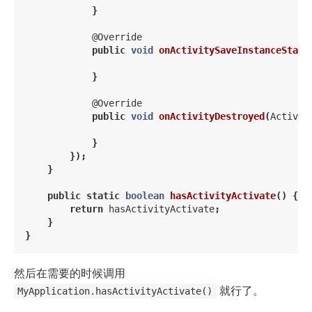
}
@Override
public
void
onActivitySaveInstanceState
}
@Override
public
void
onActivityDestroyed
(
Activit
}
});
}
public
static
boolean
hasActivityActivate
()
{
return
hasActivityActivate
;
}
}
然后在需要的时候调用
就行了。
MyApplication.hasActivityActivate()