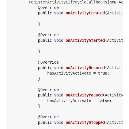
registerActivityLifecycleCallbacks
(
new
Acti
@Override
public
void
onActivityCreated
(
Activity
}
@Override
public
void
onActivityStarted
(
Activity
}
@Override
public
void
onActivityResumed
(
Activity
hasActivityActivate
=
true
;
}
@Override
public
void
onActivityPaused
(
Activity
a
hasActivityActivate
=
false
;
}
@Override
public
void
onActivityStopped
(
Activity