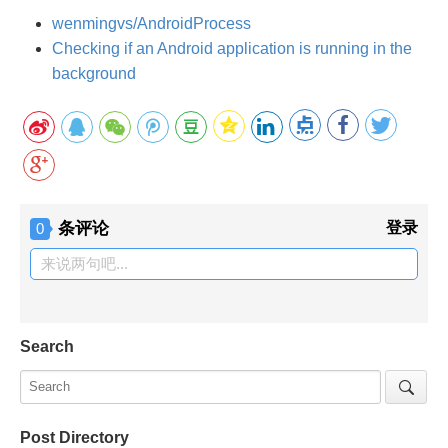
wenmingvs/AndroidProcess
Checking if an Android application is running in the
background
条评论
登录
0
来说两句吧...
Search
Post Directory