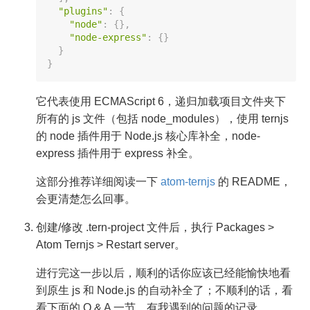
"plugins"
:
{
"node"
:
{
}
,
"node-express"
:
{
}
}
}
它代表使用 ECMAScript 6，递归加载项目文件夹下
所有的 js 文件（包括 node_modules），使用 ternjs
的 node 插件用于 Node.js 核心库补全，node-
express 插件用于 express 补全。
这部分推荐详细阅读一下
atom-ternjs
的 README，
会更清楚怎么回事。
创建/修改 .tern-project 文件后，执行 Packages >
Atom Ternjs > Restart server。
进行完这一步以后，顺利的话你应该已经能愉快地看
到原生 js 和 Node.js 的自动补全了；不顺利的话，看
看下面的 Q & A 一节，有我遇到的问题的记录。