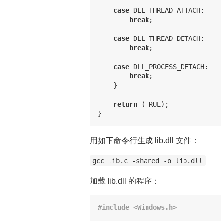
case
DLL_THREAD_ATTACH
:
break
;
case
DLL_THREAD_DETACH
:
break
;
case
DLL_PROCESS_DETACH
:
break
;
}
return
(
TRUE
);
}
用如下命令行生成 lib.dll 文件：
gcc lib.c -shared -o lib.dll
加载 lib.dll 的程序：