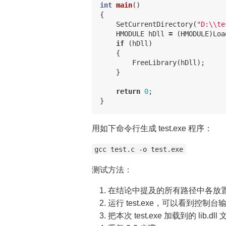
int
main
()
{
SetCurrentDirectory
(
"D:
\\
te
HMODULE
hDll
=
(
HMODULE
)
Loa
if
(
hDll
)
{
FreeLibrary
(
hDll
);
}
return
0
;
}
用如下命令行生成 test.exe 程序：
gcc test.c -o test.exe
测试方法：
在结论中提及的所有路径中各放置一份 
运行 test.exe，可以看到控制台输
把本次 test.exe 加载到的 lib.dl