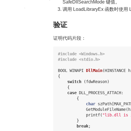
SafeDllSearchMode 键值。
调用 LoadLibraryEx 函数时使用
验证
证明代码片段：
#include <Windows.h>

BOOL
WINAPI
DllMain
(
HINSTANCE
h
{
switch
(
fdwReason
)
{
case
DLL_PROCESS_ATTACH
:
{
char
szPath
[
MAX_PAT
GetModuleFileName
(
h
printf
(
"lib.dll is 
}
break
;