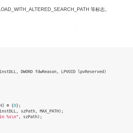
 LOAD_WITH_ALTERED_SEARCH_PATH 等标志。
instDLL
,
DWORD
fdwReason
,
LPVOID
lpvReserved
)
H
]
=
{
0
};
instDLL
,
szPath
,
MAX_PATH
);
in %s
\n
"
,
szPath
);