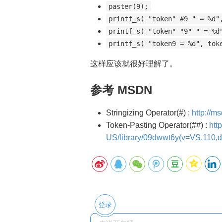
paster(9);
printf_s( "token" #9 " = %d"
printf_s( "token" "9" " = %d
printf_s( "token9 = %d", tok
这样应该就很好理解了。
参考 MSDN
Stringizing Operator(#) :
http://m
Token-Pasting Operator(##) :
htt
US/library/09dwwt6y(v=VS.110,d
登录