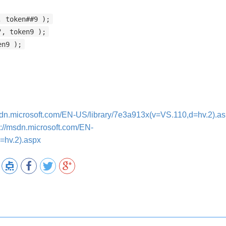
, token##9 );
", token9 );
en9 );
sdn.microsoft.com/EN-US/library/7e3a913x(v=VS.110,d=hv.2).a
p://msdn.microsoft.com/EN-
=hv.2).aspx