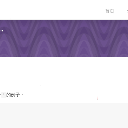
首页
"
于
的例子：
"