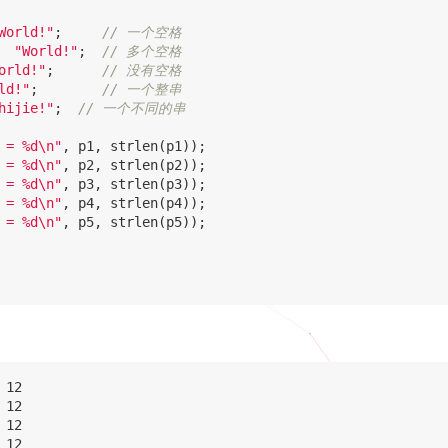
World!"
;
"World!"
;
orld!"
;
ld!"
;
hijie!"
;
 = %d
\n
"
,
p1
,
strlen
(
p1
));
 = %d
\n
"
,
p2
,
strlen
(
p2
));
 = %d
\n
"
,
p3
,
strlen
(
p3
));
 = %d
\n
"
,
p4
,
strlen
(
p4
));
 = %d
\n
"
,
p5
,
strlen
(
p5
));
12

12

12

12
