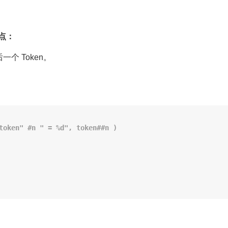
点：
个 Token。
：