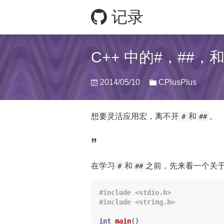
记录
C++ 中的#，##，和
2014/05/10
CPlusPlus
想要灵活应用宏，离不开
和
。
#
##
”
在学习
和
之前，先来看一个关
#
##
#include <stdio.h>

int
main
()