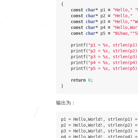
{
const
char
*
p1
=
"Hello,"
"
const
char
*
p2
=
"Hello,"
const
char
*
p3
=
"Hello,""W
const
char
*
p4
=
"Hello,Wor
const
char
*
p5
=
"Nihao,""S
printf
(
"p1 = %s, strlen(p1)
printf
(
"p2 = %s, strlen(p2)
printf
(
"p3 = %s, strlen(p3)
printf
(
"p4 = %s, strlen(p4)
printf
(
"p5 = %s, strlen(p5)
return
0
;
}
输出为：
p1 = Hello,World!, strlen(p1) = 
p2 = Hello,World!, strlen(p2) = 
p3 = Hello,World!, strlen(p3) = 
p4 = Hello,World!, strlen(p4) = 