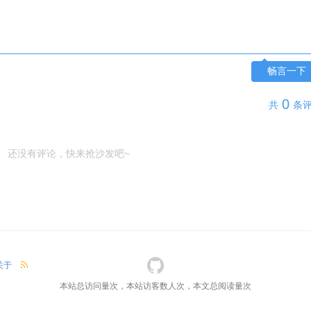
畅言一下
0
共
条
还没有评论，快来抢沙发吧~
关于
本站总访问量
次，本站访客数
人次，本文总阅读量
次